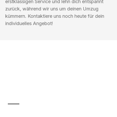
erstklassigen Service und lehn dich entspannt
zurück, während wir uns um deinen Umzug
kümmern. Kontaktiere uns noch heute für dein
individuelles Angebot!
UMZUGSKÖNIG PFEFFER HALLE
(SAALE)
Ihr Umzug oder
Transport
Sparen Sie bis zu 100€ bei Anfrage