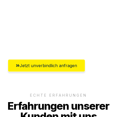
Abwicklung innerhalb von 24 Stunden
Versichert bis zu 7.500€
Ggf. komplette Zollabwicklung inklusive
Umfassender Kundensupport aus Halle
(Saale)
Jetzt unverbindlich anfragen
ECHTE ERFAHRUNGEN
Erfahrungen unserer
Kunden mit uns