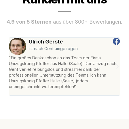
4.9 von 5 Sternen
aus über 800+ Bewertungen.
Ulrich Gerste
ist nach Genf umgezogen
"Ein großes Dankeschön an das Team der Firma
"Die
Umzugskönig Pfeffer aus Halle (Saale)! Der Umzug nach
war
Genf verlief reibungslos und stressfrei dank der
Das 
professionellen Unterstützung des Teams. Ich kann
habe
Umzugskönig Pfeffer Halle (Saale) jedem
an m
uneingeschränkt weiterempfehlen!"
groß