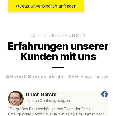
Jetzt unverbindlich anfragen
ECHTE ERFAHRUNGEN
Erfahrungen unserer
Kunden mit uns
4.9 von 5 Sternen
aus über 800+ Bewertungen.
Ulrich Gerste
ist nach Genf umgezogen
"Ein großes Dankeschön an das Team der Firma
"Die
Umzugskönig Pfeffer aus Halle (Saale)! Der Umzug nach
war