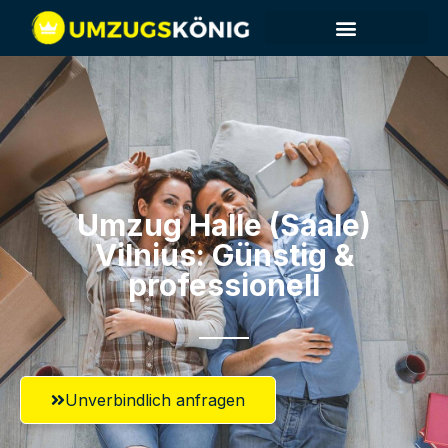
Umzug Halle (Saale)​
Vilnius: Günstig &
professionell​
Unverbindlich anfragen