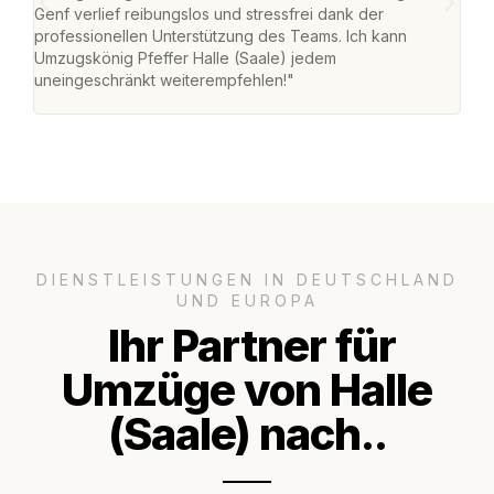
Genf verlief reibungslos und stressfrei dank der
Das 
professionellen Unterstützung des Teams. Ich kann
habe
Umzugskönig Pfeffer Halle (Saale) jedem
an m
uneingeschränkt weiterempfehlen!"
groß
DIENSTLEISTUNGEN IN DEUTSCHLAND
UND EUROPA
Ihr Partner für
Umzüge von Halle
(Saale) nach..