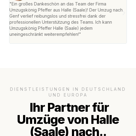
"Ein großes Dankeschön an das Team der Firma
"Die
Umzugskönig Pfeffer aus Halle (Saale)! Der Umzug nach
war
Genf verlief reibungslos und stressfrei dank der
Das 
professionellen Unterstützung des Teams. Ich kann
habe
Umzugskönig Pfeffer Halle (Saale) jedem
an m
uneingeschränkt weiterempfehlen!"
groß
DIENSTLEISTUNGEN IN DEUTSCHLAND
UND EUROPA
Ihr Partner für
Umzüge von Halle
(Saale) nach..