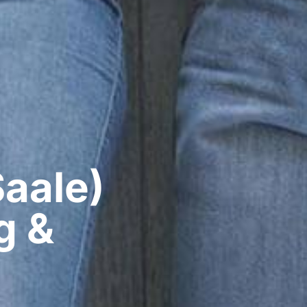
aale)​
g &