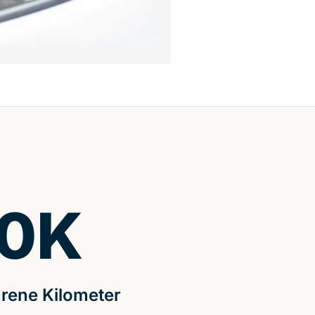
0
K
rene Kilometer