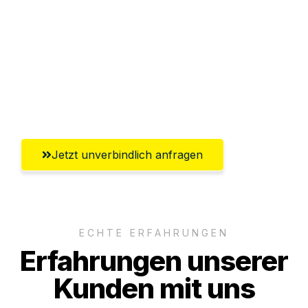
Versichert bis zu 7.500€
Ggf. komplette Zollabwicklung inklusive
Umfassender Kundensupport aus Halle
(Saale)
Jetzt unverbindlich anfragen
ECHTE ERFAHRUNGEN
Erfahrungen unserer
Kunden mit uns