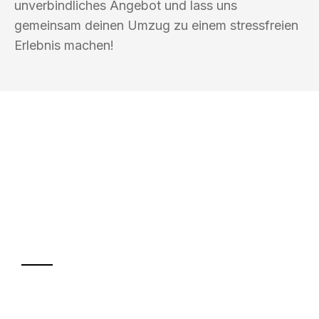
unverbindliches Angebot und lass uns
gemeinsam deinen Umzug zu einem stressfreien
Erlebnis machen!
UMZUGSKÖNIG PFEFFER HALLE
(SAALE)
Ihr Umzug oder
Transport
Sparen Sie bis zu 100€ bei Anfrage
Abwicklung innerhalb von 24 Stunden