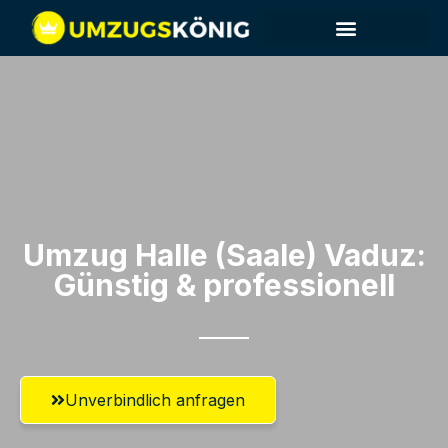
Umzug Halle (Saale)​ Vaduz:
Günstig & professionell​
Unverbindlich anfragen