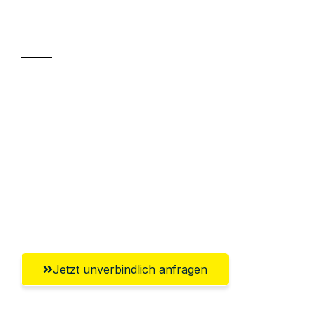
Transport
Sparen Sie bis zu 100€ bei Anfrage
Abwicklung innerhalb von 24 Stunden
Versichert bis zu 7.500€
Ggf. komplette Zollabwicklung inklusive
Umfassender Kundensupport aus Halle
(Saale)
Jetzt unverbindlich anfragen