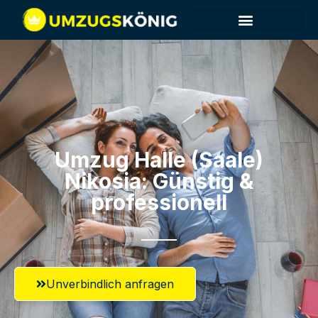
Umzug Halle (Saale)​
Nikosia: Günstig &
professionell​
Unverbindlich anfragen