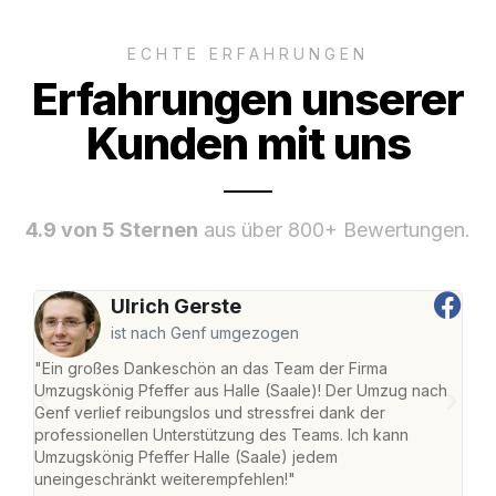
ECHTE ERFAHRUNGEN
Erfahrungen unserer
Kunden mit uns
4.9 von 5 Sternen
aus über 800+ Bewertungen.
Ulrich Gerste
ist nach Genf umgezogen
"Ein großes Dankeschön an das Team der Firma
"Die
Umzugskönig Pfeffer aus Halle (Saale)! Der Umzug nach
war
Genf verlief reibungslos und stressfrei dank der
Das 
professionellen Unterstützung des Teams. Ich kann
habe
Umzugskönig Pfeffer Halle (Saale) jedem
an m
uneingeschränkt weiterempfehlen!"
groß