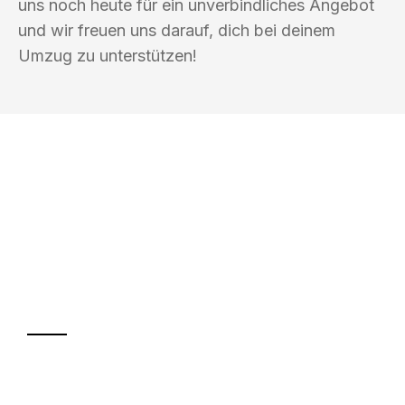
uns noch heute für ein unverbindliches Angebot
und wir freuen uns darauf, dich bei deinem
Umzug zu unterstützen!
UMZUGSKÖNIG PFEFFER HALLE
(SAALE)
Ihr Umzug oder
Transport
Sparen Sie bis zu 100€ bei Anfrage
Abwicklung innerhalb von 24 Stunden