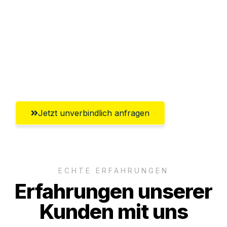
Versichert bis zu 7.500€
Ggf. komplette Zollabwicklung inklusive
Umfassender Kundensupport aus Halle
(Saale)
Jetzt unverbindlich anfragen
ECHTE ERFAHRUNGEN
Erfahrungen unserer
Kunden mit uns