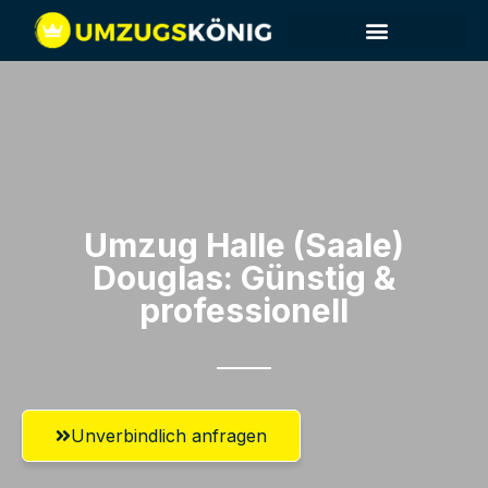
Umzug Halle (Saale)​
Douglas: Günstig &
professionell​
Unverbindlich anfragen