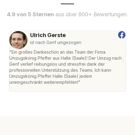
4.9 von 5 Sternen
aus über 800+ Bewertungen.
Ulrich Gerste
ist nach Genf umgezogen
"Ein großes Dankeschön an das Team der Firma
"Die
Umzugskönig Pfeffer aus Halle (Saale)! Der Umzug nach
war
Genf verlief reibungslos und stressfrei dank der
Das 
professionellen Unterstützung des Teams. Ich kann
habe
Umzugskönig Pfeffer Halle (Saale) jedem
an m
uneingeschränkt weiterempfehlen!"
groß