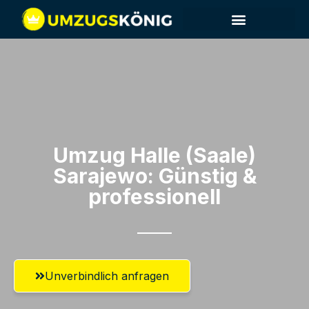
Umzug Halle (Saale)​
Sarajewo: Günstig &
professionell​
Unverbindlich anfragen